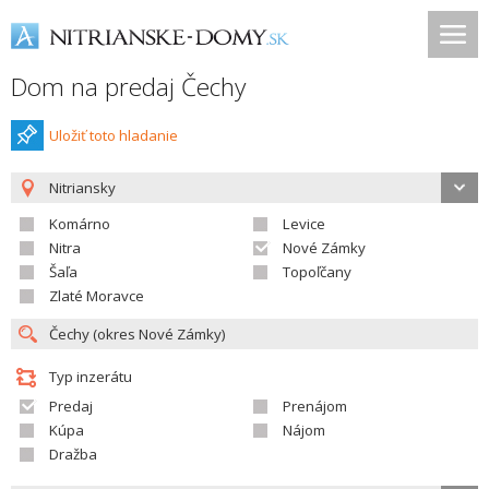
Dom na predaj Čechy
Uložiť toto hladanie
Nitriansky
Komárno
Levice
Nitra
Nové Zámky
Šaľa
Topoľčany
Zlaté Moravce
Typ inzerátu
Predaj
Prenájom
Kúpa
Nájom
Dražba