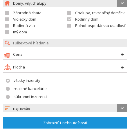
Domy, vily, chalupy
Záhradná chata
Chalupa, rekreačný domček
Vidiecky dom
Rodinný dom
Rodinná vila
Poľnohospodárska usadlosť
Iný dom
Cena
Plocha
všetky inzeráty
realitné kancelárie
súkromní inzerenti
najnovšie
Zobraziť
1
nehnuteľností