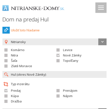
Dom na predaj Hul
Uložiť toto hladanie
Nitriansky
Komárno
Levice
Nitra
Nové Zámky
Šaľa
Topoľčany
Zlaté Moravce
Typ inzerátu
Predaj
Prenájom
Kúpa
Nájom
Dražba