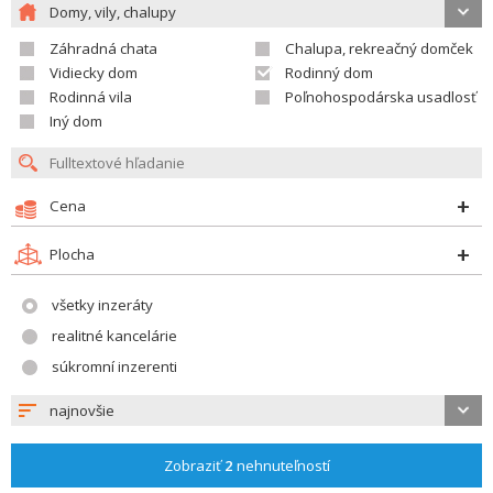
Domy, vily, chalupy
Záhradná chata
Chalupa, rekreačný domček
Vidiecky dom
Rodinný dom
Rodinná vila
Poľnohospodárska usadlosť
Iný dom
Cena
Plocha
všetky inzeráty
realitné kancelárie
súkromní inzerenti
najnovšie
Zobraziť
2
nehnuteľností