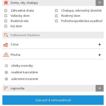
Domy, vily, chalupy
Záhradná chata
Chalupa, rekreačný domček
Vidiecky dom
Rodinný dom
Rodinná vila
Poľnohospodárska usadlosť
Iný dom
Cena
Plocha
všetky inzeráty
realitné kancelárie
súkromní inzerenti
najnovšie
Zobraziť
2
nehnuteľností