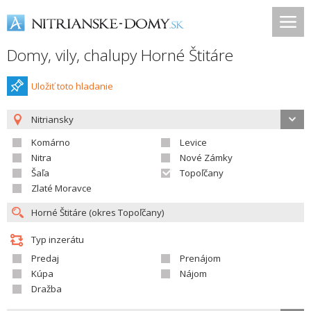
Domy, vily, chalupy Horné Štitáre
Uložiť toto hladanie
Nitriansky
Komárno
Levice
Nitra
Nové Zámky
Šaľa
Topoľčany
Zlaté Moravce
Typ inzerátu
Predaj
Prenájom
Kúpa
Nájom
Dražba