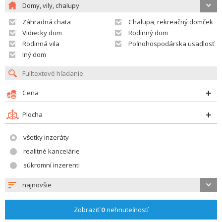
Domy, vily, chalupy
Záhradná chata
Chalupa, rekreačný domček
Vidiecky dom
Rodinný dom
Rodinná vila
Poľnohospodárska usadlosť
Iný dom
Cena
Plocha
všetky inzeráty
realitné kancelárie
súkromní inzerenti
najnovšie
Zobraziť
0
nehnuteľností