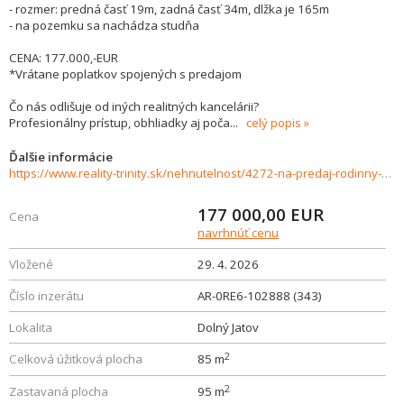
- rozmer: predná časť 19m, zadná časť 34m, dlžka je 165m
- na pozemku sa nachádza studňa
CENA: 177.000,-EUR
*Vrátane poplatkov spojených s predajom
Čo nás odlišuje od iných realitných kancelárii?
Profesionálny prístup, obhliadky aj poča
...
celý popis
Ďalšie informácie
https://www.reality-trinity.sk/nehnutelnost/4272-na-predaj-rodinny-dom-s-rozsiahlym-pozemkom-v-obci-jatov
177 000,00
EUR
Cena
navrhnúť cenu
Vložené
29. 4. 2026
Číslo inzerátu
AR-0RE6-102888 (343)
Lokalita
Dolný Jatov
2
Celková úžitková plocha
85 m
2
Zastavaná plocha
95 m