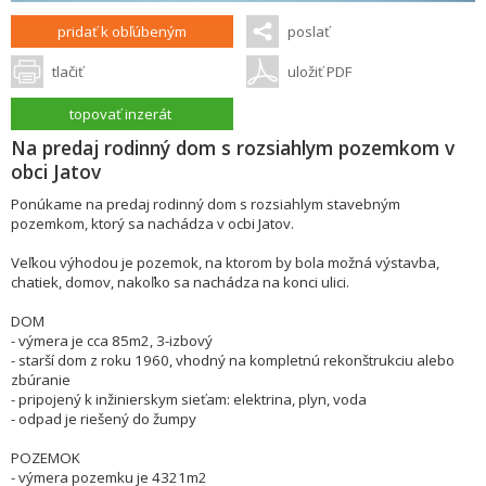
pridať k obľúbeným
poslať
tlačiť
uložiť PDF
topovať inzerát
Na predaj rodinný dom s rozsiahlym pozemkom v
obci Jatov
Ponúkame na predaj rodinný dom s rozsiahlym stavebným
pozemkom, ktorý sa nachádza v ocbi Jatov.
Veľkou výhodou je pozemok, na ktorom by bola možná výstavba,
chatiek, domov, nakoľko sa nachádza na konci ulici.
DOM
- výmera je cca 85m2, 3-izbový
- starší dom z roku 1960, vhodný na kompletnú rekonštrukciu alebo
zbúranie
- pripojený k inžinierskym sieťam: elektrina, plyn, voda
- odpad je riešený do žumpy
POZEMOK
- výmera pozemku je 4321m2