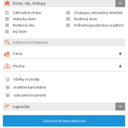
Domy, vily, chalupy
Záhradná chata
Chalupa, rekreačný domček
Vidiecky dom
Rodinný dom
Rodinná vila
Poľnohospodárska usadlosť
Iný dom
Cena
Plocha
všetky inzeráty
realitné kancelárie
súkromní inzerenti
najnovšie
Zobraziť
0
nehnuteľností