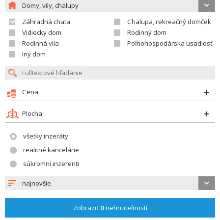
Domy, vily, chalupy
Záhradná chata
Chalupa, rekreačný domček
Vidiecky dom
Rodinný dom
Rodinná vila
Poľnohospodárska usadlosť
Iný dom
Cena
Plocha
všetky inzeráty
realitné kancelárie
súkromní inzerenti
najnovšie
Zobraziť
0
nehnuteľností