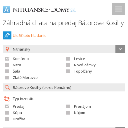
Záhradná chata na predaj Bátorove Kosihy
Uložiť toto hladanie
Nitriansky
Komárno
Levice
Nitra
Nové Zámky
Šaľa
Topoľčany
Zlaté Moravce
Typ inzerátu
Predaj
Prenájom
Kúpa
Nájom
Dražba