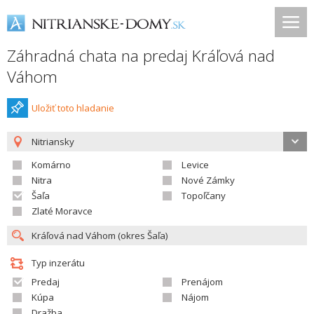
Záhradná chata na predaj Kráľová nad
Váhom
Uložiť toto hladanie
Nitriansky
Komárno
Levice
Nitra
Nové Zámky
Šaľa
Topoľčany
Zlaté Moravce
Typ inzerátu
Predaj
Prenájom
Kúpa
Nájom
Dražba