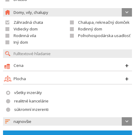
Domy, vily, chalupy
Záhradná chata
Chalupa, rekreačný domček
Vidiecky dom
Rodinný dom
Rodinná vila
Poľnohospodárska usadlosť
Iný dom
Cena
Plocha
všetky inzeráty
realitné kancelárie
súkromní inzerenti
najnovšie