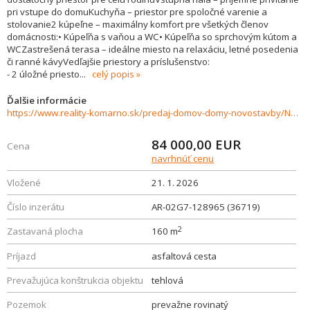
pri vstupe do domuKuchyňa – priestor pre spoločné varenie a
stolovanie2 kúpeľne – maximálny komfort pre všetkých členov
domácnosti:• Kúpeľňa s vaňou a WC• Kúpeľňa so sprchovým kútom a
WCZastrešená terasa – ideálne miesto na relaxáciu, letné posedenia
či ranné kávyVedľajšie priestory a príslušenstvo:
- 2 úložné priesto
...
celý popis
Ďalšie informácie
https://www.reality-komarno.sk/predaj-domov-domy-novostavby/Na-predaj-4-izbovy-rodinny-dom-s-velkym-potencialom-v-Chotine-36719/?utm_source=areality&utm_medium=xml&utm_term=36719&utm_content=dom&utm_campaign=portaly
84 000,00
EUR
Cena
navrhnúť cenu
Vložené
21. 1. 2026
Číslo inzerátu
AR-02G7-128965 (36719)
2
Zastavaná plocha
160 m
Príjazd
asfaltová cesta
Prevažujúca konštrukcia objektu
tehlová
Pozemok
prevažne rovinatý