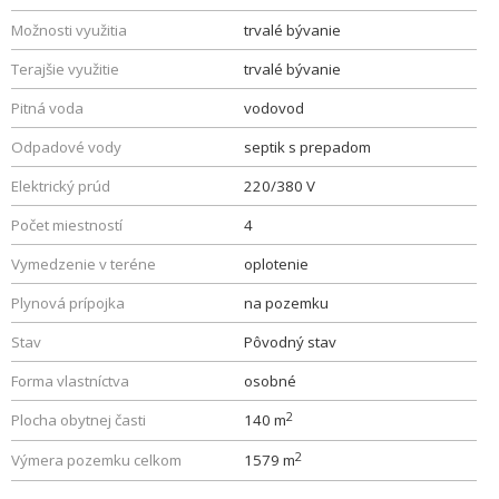
Možnosti využitia
trvalé bývanie
Terajšie využitie
trvalé bývanie
Pitná voda
vodovod
Odpadové vody
septik s prepadom
Elektrický prúd
220/380 V
Počet miestností
4
Vymedzenie v teréne
oplotenie
Plynová prípojka
na pozemku
Stav
Pôvodný stav
Forma vlastníctva
osobné
2
Plocha obytnej časti
140 m
2
Výmera pozemku celkom
1579 m