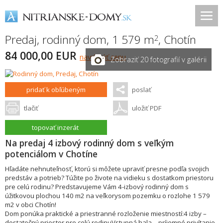
Predaj, rodinný dom, 1 579 m
,
Chotín
2
84 000,00 EUR
navrhnúť cenu
Zobraziť 20 fotografií v galérii
pridať k obľúbeným
poslať
tlačiť
uložiť PDF
topovať inzerát
Na predaj 4 izbový rodinný dom s veľkým
potenciálom v Chotíne
Hľadáte nehnuteľnosť, ktorú si môžete upraviť presne podľa svojich
predstáv a potrieb? Túžite po živote na vidieku s dostatkom priestoru
pre celú rodinu? Predstavujeme Vám 4-izbový rodinný dom s
úžitkovou plochou 140 m2 na veľkorysom pozemku o rozlohe 1 579
m2 v obci Chotín!
Dom ponúka praktické a priestranné rozloženie miestností:4 izby –
dostatočný priestor pre celú rodinuVstupná hala – príjemné privítanie