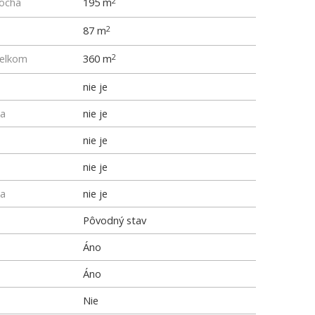
locha
195 m
2
87 m
2
elkom
360 m
2
nie je
ka
nie je
nie je
nie je
ka
nie je
Pôvodný stav
Áno
Áno
Nie