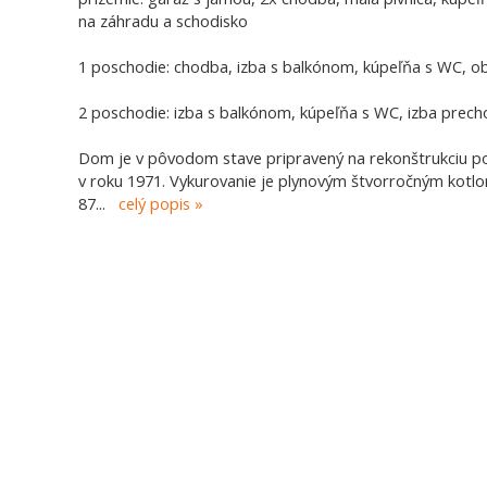
na záhradu a schodisko
1 poschodie: chodba, izba s balkónom, kúpeľňa s WC, ob
2 poschodie: izba s balkónom, kúpeľňa s WC, izba precho
Dom je v pôvodom stave pripravený na rekonštrukciu po
v roku 1971. Vykurovanie je plynovým štvorročným kotlo
87
...
celý popis