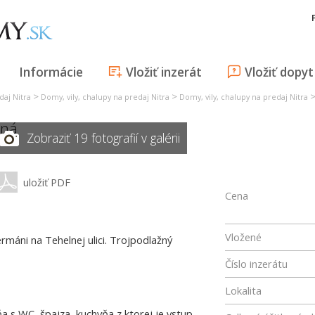
Informácie
Vložiť inzerát
Vložiť dopyt
>
>
daj Nitra
Domy, vily, chalupy na predaj Nitra
Domy, vily, chalupy na predaj Nitra
lná
Zobraziť 19 fotografií v galérii
uložiť PDF
Cena
Vložené
máni na Tehelnej ulici. Trojpodlažný
Číslo inzerátu
Lokalita
a s WC, špajza, kuchyňa z ktorej je vstup