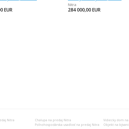
Nitra
00
EUR
284 000,00
EUR
daj Nitra
Chalupa na predaj Nitra
Vidiecky dom na 
Poľnohospodárska usadlosť na predaj Nitra