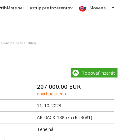
Prihláste sa!
Vstup pre inzerentov
Slovensky
>
Dom na predaj Nitra
Topovať inzerát
207 000,00
EUR
navrhnúť cenu
11. 10. 2023
AR-0ACX-188575 (RT3681)
Tehelná