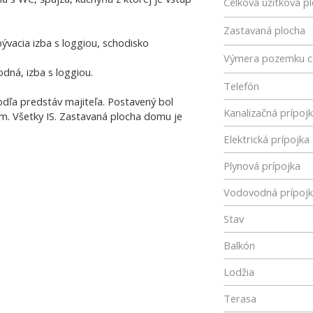
Celková úžitková p
Zastavaná plocha
ývacia izba s loggiou, schodisko
Výmera pozemku c
dná, izba s loggiou.
Telefón
dľa predstáv majiteľa. Postavený bol
Kanalizačná prípoj
m. Všetky IS. Zastavaná plocha domu je
Elektrická prípojka
Plynová prípojka
Vodovodná prípoj
Stav
Balkón
Lodžia
Terasa