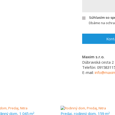
Súhlasím so s
Dbáme na ochran
Kont
Maxim s.r.o.
Dúbravská cesta 2
Telefón:
09158311
E-mail:
info@maxim
odinný dom, 1 045 m
Predaj, rodinný dom, 159 m
2
2