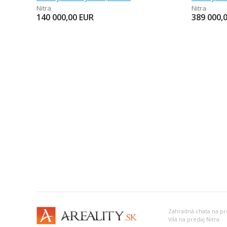
Nitra
Nitra
140 000,00
EUR
389 000,
Záhradná chata na pre
Vila na predaj Nitra