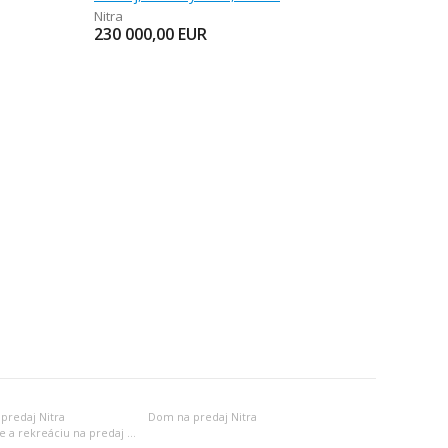
Nitra
230 000,00
EUR
predaj Nitra
Dom na predaj Nitra
Objekt na bývanie a rekreáciu na predaj Nitra