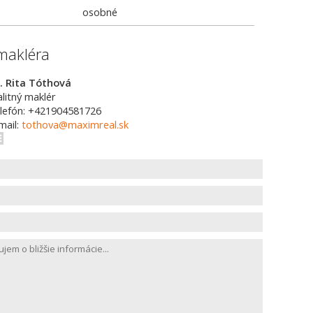
osobné
makléra
. Rita Tóthová
alitný maklér
lefón: +421904581726
mail:
tothova@maximreal.sk