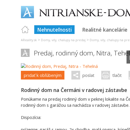
Nehnuteľnosti
Realitné kancelárie
>
>
AReality.sk
Domy, vily, chalupy na predaj
Domy, vily, chalupy na pre
Predaj, rodinný dom,
Nitra
,
Tehe
pridať k obľúbeným
poslať
tlačiť
Rodinný dom na Čermáni v radovej zástavbe
Ponúkame na predaj rodinný dom v peknej lokalite na Čer
rodinný dom s garážou sa nachádza v radovej zástavbe.
Dispozícia:
prízemie: garáž s jamou, 2x chodba, malá pivnica, kúpeľň