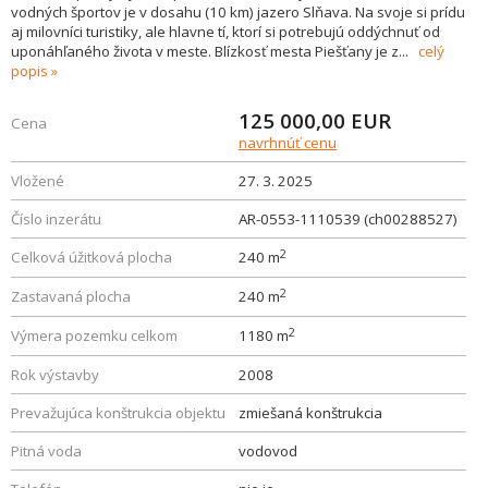
vodných športov je v dosahu (10 km) jazero Slňava. Na svoje si prídu
aj milovníci turistiky, ale hlavne tí, ktorí si potrebujú oddýchnuť od
uponáhľaného života v meste. Blízkosť mesta Piešťany je z
...
celý
popis
125 000,00
EUR
Cena
navrhnúť cenu
Vložené
27. 3. 2025
Číslo inzerátu
AR-0553-1110539 (ch00288527)
2
Celková úžitková plocha
240 m
2
Zastavaná plocha
240 m
2
Výmera pozemku celkom
1180 m
Rok výstavby
2008
Prevažujúca konštrukcia objektu
zmiešaná konštrukcia
Pitná voda
vodovod