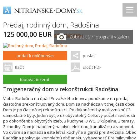
Predaj, rodinný dom,
Radošina
125 000,00 EUR
navrhnúť cenu
Zobraziť 27 fotografií v galérii
pridať k obľúbeným
poslať
tlačiť
uložiť PDF
topovať inzerát
Trojgeneračný dom v rekonštrukcii Radošina
V obci Radošina na úpätí Považského Inovca ponúkame na predaj
čiastočne zrekonštruovaný dom. Dom sa nachádza v tichej časti obce.
Dom je po čiastočnej rekonštrukcii. Po dokončení by mali vzniknúť 3
samostatné byty. Jeden byt je už obývateľný.Celkový počet miestnosti
po dokončení: 9 obytných izieb, 3 kuchyne, 3 WC, 3 kúpelne, 2 terasy,
2 chodby. Dom je napojený na plyn, elektrinu, kanalizáciu a vodovod.
Vo dvore sa nachádza ešte letná kuchyňa a garáž pre 3 vozidla. Obec
Radošina poskytuje kompletnú občiansku vybavenosť. Pre milovníkov