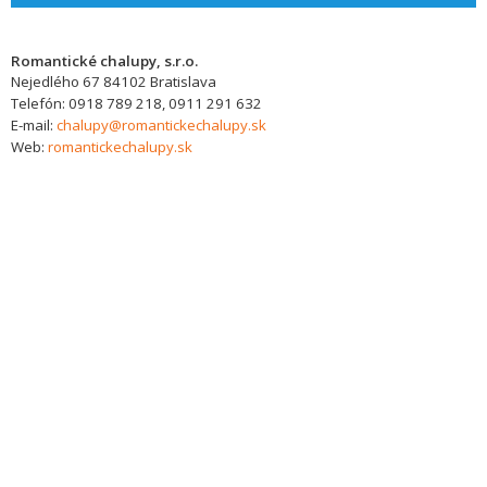
Romantické chalupy, s.r.o.
Nejedlého 67
84102
Bratislava
Telefón:
0918 789 218, 0911 291 632
E-mail:
chalupy@romantickechalupy.sk
Web:
romantickechalupy.sk