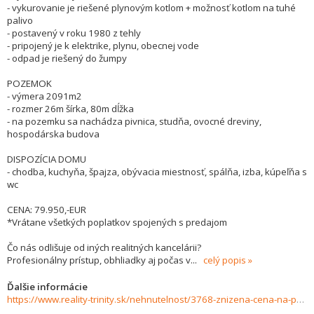
- vykurovanie je riešené plynovým kotlom + možnosť kotlom na tuhé
palivo
- postavený v roku 1980 z tehly
- pripojený je k elektrike, plynu, obecnej vode
- odpad je riešený do žumpy
POZEMOK
- výmera 2091m2
- rozmer 26m šírka, 80m dĺžka
- na pozemku sa nachádza pivnica, studňa, ovocné dreviny,
hospodárska budova
DISPOZÍCIA DOMU
- chodba, kuchyňa, špajza, obývacia miestnosť, spálňa, izba, kúpeľňa s
wc
CENA: 79.950,-EUR
*Vrátane všetkých poplatkov spojených s predajom
Čo nás odlišuje od iných realitných kancelárii?
Profesionálny prístup, obhliadky aj počas v
...
celý popis
Ďalšie informácie
https://www.reality-trinity.sk/nehnutelnost/3768-znizena-cena-na-predaj-3-izbovy-rodinny-dom-v-obci-semerovo