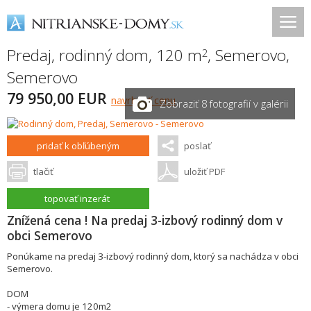
Predaj, rodinný dom, 120 m
,
Semerovo
,
2
Semerovo
79 950,00 EUR
navrhnúť cenu
Zobraziť 8 fotografií v galérii
pridať k obľúbeným
poslať
tlačiť
uložiť PDF
topovať inzerát
Znížená cena ! Na predaj 3-izbový rodinný dom v
obci Semerovo
Ponúkame na predaj 3-izbový rodinný dom, ktorý sa nachádza v obci
Semerovo.
DOM
- výmera domu je 120m2