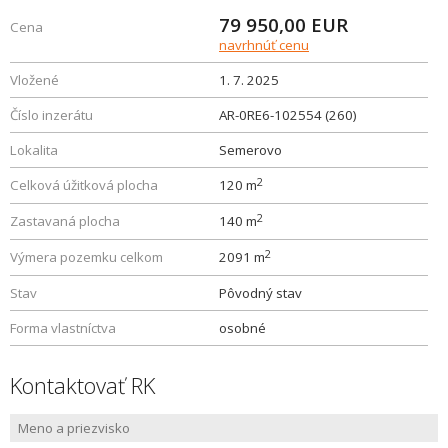
79 950,00
EUR
Cena
navrhnúť cenu
Vložené
1. 7. 2025
Číslo inzerátu
AR-0RE6-102554 (260)
Lokalita
Semerovo
2
Celková úžitková plocha
120 m
2
Zastavaná plocha
140 m
2
Výmera pozemku celkom
2091 m
Stav
Pôvodný stav
Forma vlastníctva
osobné
Kontaktovať RK